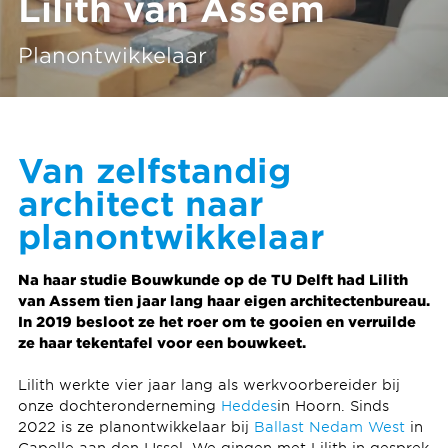
Lilith van Assem
Planontwikkelaar
Van zelfstandig
architect naar
planontwikkelaar
Na haar studie Bouwkunde op de TU Delft had Lilith
van Assem tien jaar lang haar eigen architectenbureau.
In 2019 besloot ze het roer om te gooien en verruilde
ze haar tekentafel voor een bouwkeet.
Lilith werkte vier jaar lang als werkvoorbereider bij
onze dochteronderneming
Heddes
in Hoorn. Sinds
2022 is ze planontwikkelaar bij
Ballast Nedam West
in
Capelle aan den IJssel. We gingen met Lilith in gesprek